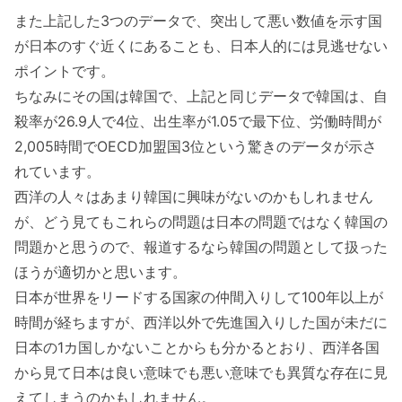
また上記した3つのデータで、突出して悪い数値を示す国
が日本のすぐ近くにあることも、日本人的には見逃せない
ポイントです。
ちなみにその国は韓国で、上記と同じデータで韓国は、自
殺率が26.9人で4位、出生率が1.05で最下位、労働時間が
2,005時間でOECD加盟国3位という驚きのデータが示さ
れています。
西洋の人々はあまり韓国に興味がないのかもしれません
が、どう見てもこれらの問題は日本の問題ではなく韓国の
問題かと思うので、報道するなら韓国の問題として扱った
ほうが適切かと思います。
日本が世界をリードする国家の仲間入りして100年以上が
時間が経ちますが、西洋以外で先進国入りした国が未だに
日本の1カ国しかないことからも分かるとおり、西洋各国
から見て日本は良い意味でも悪い意味でも異質な存在に見
えてしまうのかもしれません。