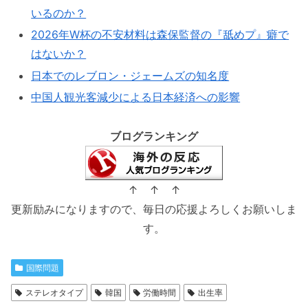
いるのか？
2026年W杯の不安材料は森保監督の『舐めプ』癖で
はないか？
日本でのレブロン・ジェームズの知名度
中国人観光客減少による日本経済への影響
ブログランキング
↑ ↑ ↑
更新励みになりますので、毎日の応援よろしくお願いしま
す。
国際問題
ステレオタイプ
韓国
労働時間
出生率