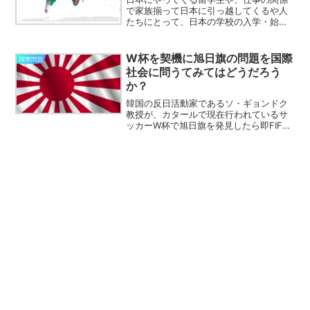
で家族揃って日本に引っ越してくるや人
たちにとって、日本の学校の入学・始業
時期はとても気になる問題かと思いま
す。日本の学校における入学・始業の時
期が4月であることは説明するまでもあり
W杯を契機に旭日旗の問題を国際
国際問題
ませんが、このことについ...
社会に問うてみてはどうだろう
か？
韓国の反日活動家であるソ・ギョンドク
教授が、カタールで現在行われているサ
ッカーW杯で旭日旗を発見したら即FIFA
に告発すると警告し、海外の反応サイト
で話題となっていました。大日本帝国軍
の軍旗として使われていた旭日旗は戦犯
旗（近年の韓国で作ら...