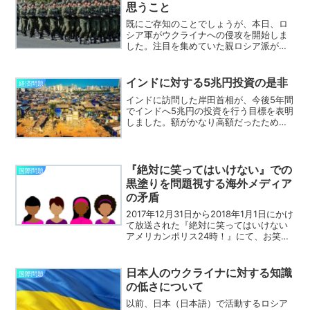
思うこと
既にご存知のことでしょうが、本日、ロ
シア軍がウクライナへの侵攻を開始しま
した。注目を集めていた親ロシア派が支
配する東部地域だけではなく、ウクライ
ナの首都であるキエフにもミサイルが落
ちているようですし、ロシア友好国のベ
インドに対する5兆円投資の是非
経済問題
ラルーシから（ウクライナ...
インドに訪問した岸田首相が、今後5年間
でインドへ5兆円の投資を行う目標を表明
しました。額がかなり高額だったため
か、このことは海外の反応サイトでもか
なり話題になっています。ただ、欧米で
はこの話についてネガティブな意見を言
う人が多いようです。今...
『絶対に笑ってはいけない』での
国際問題
黒塗りを問題視する海外メディア
の矛盾
2017年12月31日から2018年1月1日にかけ
て放送された『絶対に笑ってはいけない
アメリカンポリス24時！』にて、お笑い
コンビの浜田雅功さんが黒人（エディ・
マーフィー）に扮し笑いをとったことを
問題視して主に報じたのは、ニューヨー
日本人のウクライナに対する知識
国際問題
ク・タイ...
の低さについて
以前、日本（日本語）で活動するロシア