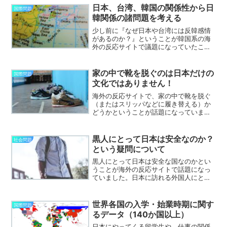
不明ですが、日本のような国民健康保険
日本、台湾、韓国の関係性から日
国際問題
のないアメリカは医療費の...
韓関係の諸問題を考える
少し前に『なぜ日本や台湾には反韓感情
があるのか？』ということが韓国系の海
外の反応サイトで議題になっていたこと
があります。このことについての韓国人
の意見は、日本人や台湾人が韓国に対し
て劣等感や嫉妬心を抱いているのではな
家の中で靴を脱ぐのは日本だけの
国際問題
いかという意見で大半を占...
文化ではありません！
海外の反応サイトで、家の中で靴を脱ぐ
（またはスリッパなどに履き替える）か
どうかということが話題になっていまし
た。この問題については、日本人に対し
て多少の意見を申し上げたいと思いま
す。以前、日本人がヨーロッパに訪問す
黒人にとって日本は安全なのか？
社会問題
るというテレビ番組を観てい...
という疑問について
黒人にとって日本は安全な国なのかとい
うことが海外の反応サイトで話題になっ
ていました。日本に訪れる外国人にとっ
ての心配事として、日本人が外国人に対
して差別的なのではないかという疑念が
あるそうです。民族の片寄りの激しい日
世界各国の入学・始業時期に関す
国際問題
本では、外国人に対して排...
るデータ（140か国以上）
日本にやってくる留学生や、仕事の関係