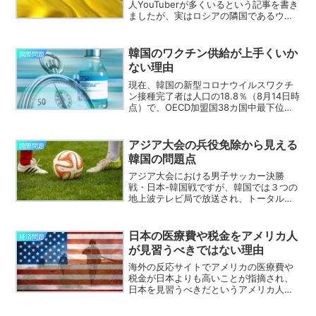
人YouTuberが多くいるという記事を書き
ましたが、実はロシアの隣国であるウク
ライナからも多くの人が日本に来て
YouTube活動を行っています。そのウク
ライナ人YouTuberが、声を揃えて日本人
韓国のワクチン供給が上手くいか
国際問題
はウク...
ない理由
現在、韓国の新型コロナウイルスワクチ
ン接種完了者は人口の18.8％（8月14日時
点）で、OECD加盟国38カ国中最下位と
なっています。このワクチン接種の遅れ
については、韓国系の海外の反応サイト
でも大きな話題となっています。韓国に
アジア大会の兵役免除から見える
国際問題
おけるワクチ...
韓国の問題点
アジア大会における男子サッカー決勝
戦・日本-韓国戦ですが、韓国では３つの
地上波テレビ局で放送され、トータルの
視聴率が57.3％になるなど大きな盛り上
がりを見せたそうです。一方、日本では
地上波の中継はなく、視聴可能世帯が多
日本の医療費や税金をアメリカ人
経済問題
いとは言えない衛星チ...
が見習うべきではない理由
海外の反応サイトでアメリカの医療費や
税金が日本よりも高いことが指摘され、
日本を見習うべきだというアメリカ人の
反応が紹介されていました。税金につい
ては日本とアメリカのどちらが高いかは