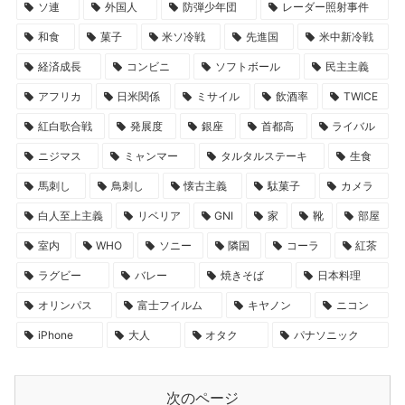
ソ連
外国人
防弾少年団
レーダー照射事件
和食
菓子
米ソ冷戦
先進国
米中新冷戦
経済成長
コンビニ
ソフトボール
民主主義
アフリカ
日米関係
ミサイル
飲酒率
TWICE
紅白歌合戦
発展度
銀座
首都高
ライバル
ニジマス
ミャンマー
タルタルステーキ
生食
馬刺し
鳥刺し
懐古主義
駄菓子
カメラ
白人至上主義
リベリア
GNI
家
靴
部屋
室内
WHO
ソニー
隣国
コーラ
紅茶
ラグビー
バレー
焼きそば
日本料理
オリンパス
富士フイルム
キヤノン
ニコン
iPhone
大人
オタク
パナソニック
次のページ