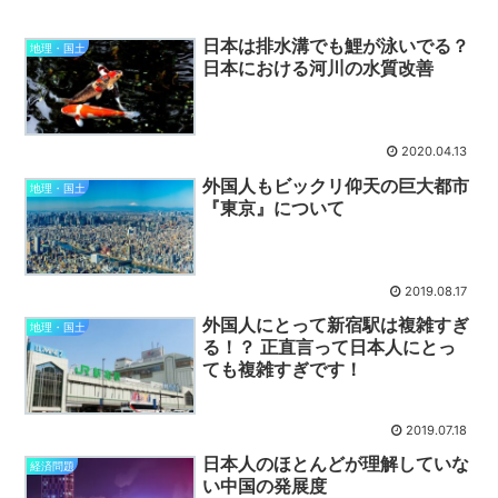
日本は排水溝でも鯉が泳いでる？
地理・国土
日本における河川の水質改善
2020.04.13
外国人もビックリ仰天の巨大都市
地理・国土
『東京』について
2019.08.17
外国人にとって新宿駅は複雑すぎ
地理・国土
る！？ 正直言って日本人にとっ
ても複雑すぎです！
2019.07.18
日本人のほとんどが理解していな
経済問題
い中国の発展度