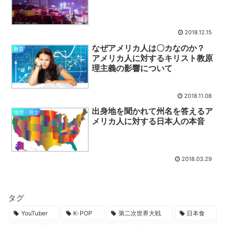
2018.12.15
なぜアメリカ人は〇カなのか？
教育
アメリカ人に対するキリスト教原
理主義の影響について
2018.11.08
出身地を聞かれて州名を答えるア
地理・国土
メリカ人に対する日本人の本音
2018.03.29
タグ
YouTuber
K-POP
第二次世界大戦
日本食