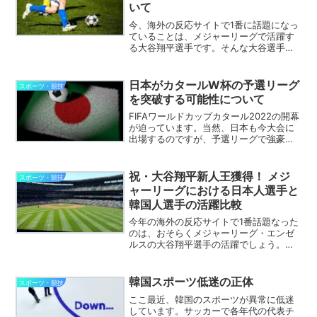
いて
今、海外の反応サイトで1番に話題になっ
ていることは、メジャーリーグで活躍す
る大谷翔平選手です。そんな大谷選手が
打者として出場した昨日の第一打席に二
塁打を打った後、三塁へ盗塁を試みアウ
トなりました。このプレーが自己中心的
日本がカタールW杯の予選リーグ
スポーツ・競技
の無謀なプレーではない...
を突破する可能性について
FIFAワールドカップカタール2022の開幕
が迫っています。当然、日本も今大会に
出場するのですが、予選リーグで強豪の
スペイン・ドイツと同じ組（グループE）
になってしまい、決勝トーナメント進出
が厳しい状況なっていることは周知の事
祝・大谷翔平新人王獲得！ メジ
スポーツ・競技
実です。しかし...
ャーリーグにおける日本人選手と
韓国人選手の活躍比較
今年の海外の反応サイトで1番話題なった
のは、おそらくメジャーリーグ・エンゼ
ルスの大谷翔平選手の活躍でしょう。大
谷翔平選手がメジャーリーグデビューし
てから1ヶ月間ぐらいは、海外の反応サイ
トをまとめるアンテナサイトで『大谷翔
韓国スポーツ低迷の正体
スポーツ・競技
平』の名前ズラリと並...
ここ最近、韓国のスポーツが異常に低迷
しています。サッカーで各年代の代表チ