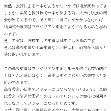
当然、投げによる一本があるかないかで戦術が変わってき
ますが、柔道も投げ技で一本が決まる前に大抵は寝技の機
会が出てくるので、その際に『待て』がかからなければ、
結局試合展開はブラジリアン柔術のようになるものと思わ
れます。
そして実は、寝技中心の柔道は日本にもあるのです。
それは高専柔道や七帝柔道などと呼ばれ、戦前から脈々と
受け継がれています。
この高専柔道はブラジリアン柔術とルール的にも技術的に
もほとんど違いはなく、選手はすぐにお互いの競技へと対
応ができます。
高専柔道が日本でメジャーにはならなかったわけは、単純
に柔道（講道館柔道）のほうがオリンピック競技に採用さ
れるなどしてメジャーになったためです。
当然、同じ厳しい練習をするのなら、大舞台であるオリン