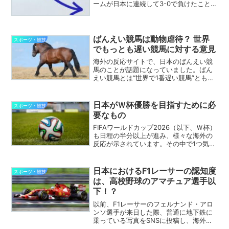
ームが日本に連続して3-0で負けたこと
は、海外の反応サイトでも話題になって
いました。サッカーはこれでもまだマシ
なほうで、野球、バレーボール、バスケ
ットボールなどは、今ま...
ばんえい競馬は動物虐待？ 世界
スポーツ・競技
でもっとも遅い競馬に対する意見
海外の反応サイトで、日本のばんえい競
馬のことが話題になっていました。ばん
えい競馬とは“世界で1番遅い競馬”とも言
われ、速さを競うというより力強さを競
う日本特有の競馬のことです。スピード
を競う通常の競馬は、サラブレッド※とい
日本がＷ杯優勝を目指すために必
スポーツ・競技
う品種の馬が騎手を...
要なもの
FIFAワールドカップ2026（以下、Ｗ杯）
も日程の半分以上が進み、様々な海外の
反応が示されています。その中で1つ気に
なったのは、アジア（アジアサッカー連
盟＝AFC）の代表チームが9チーム中、日
本とオーストラリアの2チームしかグルー
日本におけるF1レーサーの認知度
スポーツ・競技
プステー...
は、高校野球のアマチュア選手以
下！？
以前、F1レーサーのフェルナンド・アロ
ンソ選手が来日した際、普通に地下鉄に
乗っている写真をSNSに投稿し、海外の
反応サイトで大きな話題となっていまし