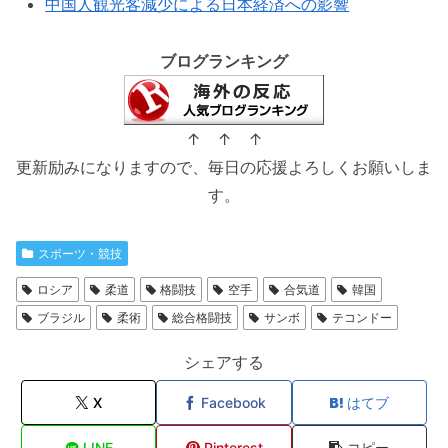
中国人観光客減少による日本経済への影響
ブログランキング
↑ ↑ ↑
更新励みになりますので、毎日の応援よろしくお願いしま
す。
スポーツ・競技
ロシア
柔道
格闘技
空手
合気道
韓国
ブラジル
柔術
総合格闘技
サンボ
テコンドー
シェアする
X
Facebook
はてブ
LINE
Pinterest
コピー