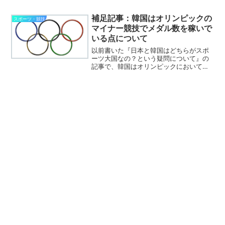
た。なぜ話題になったかというと、有名
F1レーサーが一般人に混ざって地下鉄に
補足記事：韓国はオリンピックの
スポーツ・競技
乗っているのに、騒...
マイナー競技でメダル数を稼いで
いる点について
以前書いた『日本と韓国はどちらがスポ
ーツ大国なの？という疑問について』の
記事で、韓国はオリンピックにおいてマ
イナースポーツで多くのメダルを獲得し
ていると指摘しましたが、この件につい
てあまり具体例があまり示せていなかっ
た部分があったので、今回...