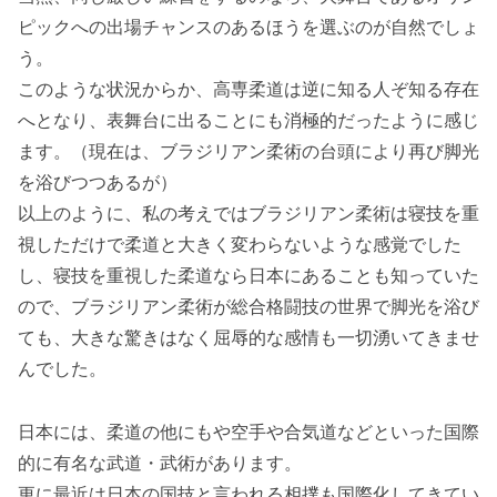
ピックへの出場チャンスのあるほうを選ぶのが自然でしょ
う。
このような状況からか、高専柔道は逆に知る人ぞ知る存在
へとなり、表舞台に出ることにも消極的だったように感じ
ます。（現在は、ブラジリアン柔術の台頭により再び脚光
を浴びつつあるが）
以上のように、私の考えではブラジリアン柔術は寝技を重
視しただけで柔道と大きく変わらないような感覚でした
し、寝技を重視した柔道なら日本にあることも知っていた
ので、ブラジリアン柔術が総合格闘技の世界で脚光を浴び
ても、大きな驚きはなく屈辱的な感情も一切湧いてきませ
んでした。
日本には、柔道の他にもや空手や合気道などといった国際
的に有名な武道・武術があります。
更に最近は日本の国技と言われる相撲も国際化してきてい