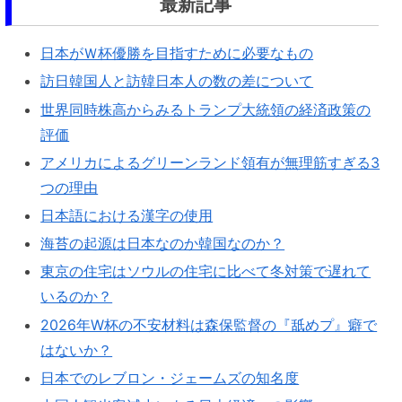
最新記事
日本がＷ杯優勝を目指すために必要なもの
訪日韓国人と訪韓日本人の数の差について
世界同時株高からみるトランプ大統領の経済政策の
評価
アメリカによるグリーンランド領有が無理筋すぎる3
つの理由
日本語における漢字の使用
海苔の起源は日本なのか韓国なのか？
東京の住宅はソウルの住宅に比べて冬対策で遅れて
いるのか？
2026年W杯の不安材料は森保監督の『舐めプ』癖で
はないか？
日本でのレブロン・ジェームズの知名度