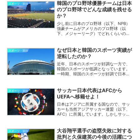
手の知名度がそこまで高くないという話
韓国のプロ野球優勝チームは日本
スポーツ・競技
します。もちろんサッカー...
のプロ野球でどんな成績を残せる
か？
少し前に日本のプロ野球（以下、NPB）
強豪チームがアメリカのプロ野球（以
下、メジャーリーグ）でどれくらいの成
績を残せるのかという記事を書きました
が、韓国の反応サイトでも同じようなこ
とが議論されていました。それは、韓国
なぜ日本と韓国のスポーツ実績が
スポーツ・競技
のプロ野球（以下、KBO...
逆転したのか？
近年、日本のスポーツが好調な一方で、
韓国のスポーツが低調となっています。
一時期、韓国のスポーツが好調で日本以
上の実績を誇っていたため、この逆転現
象は最近の韓国メディアでよく取り上げ
られるようになってきました。韓国スポ
サッカー日本代表はAFCから
スポーツ・競技
ーツの低調については、私...
UEFAへ移籍せよ！
日本はアジアに所属する国なので、サッ
カーも当然アジアサッカー連盟（以下、
AFC）に所属しています。しかしサッカ
ーにおける大陸連盟の所属はかなり曖昧
で、オセアニアの国であるオーストラリ
アがAFCに所属していたり、アジアの国
大谷翔平選手の盗塁失敗に対する
スポーツ・競技
であるトルコがヨーロ...
批判と久保建英の今後の活躍につ