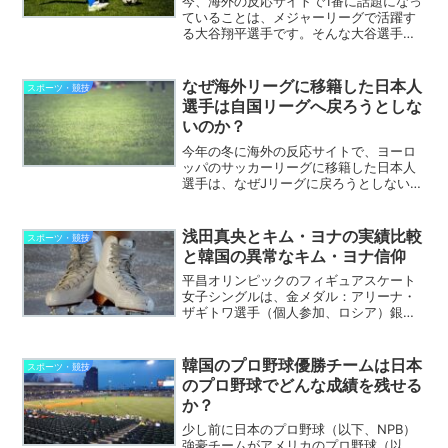
今、海外の反応サイトで1番に話題になっ
ていることは、メジャーリーグで活躍す
る大谷翔平選手です。そんな大谷選手が
打者として出場した昨日の第一打席に二
塁打を打った後、三塁へ盗塁を試みアウ
トなりました。このプレーが自己中心的
なぜ海外リーグに移籍した日本人
スポーツ・競技
の無謀なプレーではない...
選手は自国リーグへ戻ろうとしな
いのか？
今年の冬に海外の反応サイトで、ヨーロ
ッパのサッカーリーグに移籍した日本人
選手は、なぜJリーグに戻ろうとしないの
かということが議題となっていました。
ここ最近、ヨーロッパで活躍していた武
藤嘉紀選手と大迫勇也選手が立て続けに
浅田真央とキム・ヨナの実績比較
スポーツ・競技
ヴィッセル神戸への移籍...
と韓国の異常なキム・ヨナ信仰
平昌オリンピックのフィギュアスケート
女子シングルは、金メダル：アリーナ・
ザギトワ選手（個人参加、ロシア）銀メ
ダル：エフゲニア・メドベージェワ（個
人参加、ロシア）銅メダル：ケイトリ
ン・オズモンド（カナダ）という結果と
韓国のプロ野球優勝チームは日本
スポーツ・競技
なりました。ザギトワ選手は...
のプロ野球でどんな成績を残せる
か？
少し前に日本のプロ野球（以下、NPB）
強豪チームがアメリカのプロ野球（以