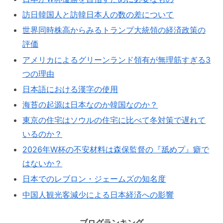
訪日韓国人と訪韓日本人の数の差について
世界同時株高からみるトランプ大統領の経済政策の
評価
アメリカによるグリーンランド領有が無理筋すぎる3
つの理由
日本語における漢字の使用
海苔の起源は日本なのか韓国なのか？
東京の住宅はソウルの住宅に比べて冬対策で遅れて
いるのか？
2026年W杯の不安材料は森保監督の『舐めプ』癖で
はないか？
日本でのレブロン・ジェームズの知名度
中国人観光客減少による日本経済への影響
ブログランキング