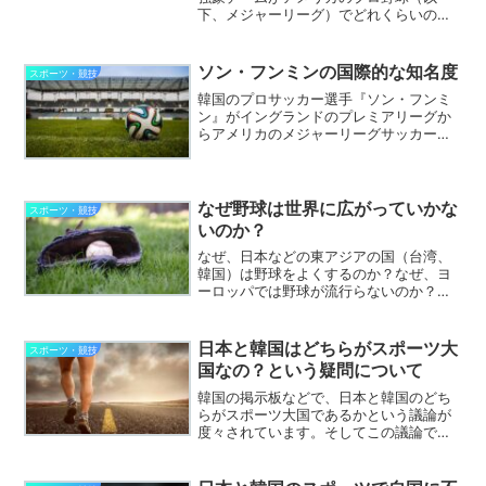
下、メジャーリーグ）でどれくらいの成
績を残せるのかという記事を書きました
が、韓国の反応サイトでも同じようなこ
とが議論されていました。それは、韓国
ソン・フンミンの国際的な知名度
スポーツ・競技
のプロ野球（以下、KBO...
韓国のプロサッカー選手『ソン・フンミ
ン』がイングランドのプレミアリーグか
らアメリカのメジャーリーグサッカーに
移籍し、またソン・フンミン選手の知名
度に関する海外の反応記事が増えてきま
した。今までもソン・フンミン選手の知
名度に関する記事は何度か...
なぜ野球は世界に広がっていかな
スポーツ・競技
いのか？
なぜ、日本などの東アジアの国（台湾、
韓国）は野球をよくするのか？なぜ、ヨ
ーロッパでは野球が流行らないのか？こ
のような野球に関する質問が、海外の反
応サイトで話題になることがあります。
確かに野球はアメリカの周辺国と東アジ
日本と韓国はどちらがスポーツ大
スポーツ・競技
アぐらいでしか広く普及し...
国なの？という疑問について
韓国の掲示板などで、日本と韓国のどち
らがスポーツ大国であるかという議論が
度々されています。そしてこの議論での
結末は、韓国のほうが上、"少なくと
も"人国比率でみれば韓国が上という結論
で終わることが多いようで、中には韓国