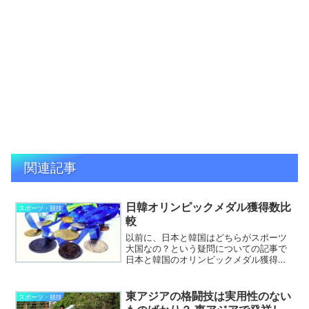
関連記事
日韓オリンピックメダル獲得数比
スポーツ・競技
較
以前に、日本と韓国はどちらがスポーツ
大国なの？という疑問についての記事で
日本と韓国のオリンピックメダル獲得数
を比較した際、自国開催の有利不利があ
ったので、ソウルオリンピックの次であ
るバルセロナオリンピックからリオオリ
東アジアの格闘技は実用性のない
スポーツ・競技
ンピックまでのメダル獲得...