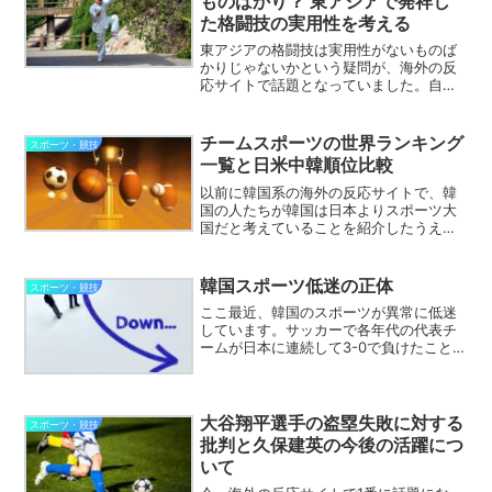
ものばかり？ 東アジアで発祥し
た格闘技の実用性を考える
東アジアの格闘技は実用性がないものば
かりじゃないかという疑問が、海外の反
応サイトで話題となっていました。自分
は発売間もないころから格闘技通信とい
う格闘技の専門雑誌を買っていました
し、実際に総合格闘技も本格的に行って
チームスポーツの世界ランキング
スポーツ・競技
いたので、この手に疑問に答...
一覧と日米中韓順位比較
以前に韓国系の海外の反応サイトで、韓
国の人たちが韓国は日本よりスポーツ大
国だと考えていることを紹介したうえ
で、実際に日韓のスポーツ実績など比較
した記事を書きました。本日たまたま
FIFAの世界ランキングを目にして思った
韓国スポーツ低迷の正体
スポーツ・競技
のですが、国ごとのスポー...
ここ最近、韓国のスポーツが異常に低迷
しています。サッカーで各年代の代表チ
ームが日本に連続して3-0で負けたこと
は、海外の反応サイトでも話題になって
いました。サッカーはこれでもまだマシ
なほうで、野球、バレーボール、バスケ
ットボールなどは、今ま...
大谷翔平選手の盗塁失敗に対する
スポーツ・競技
批判と久保建英の今後の活躍につ
いて