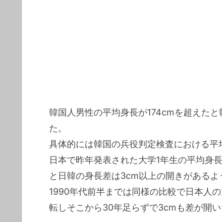
韓国人男性の平均身長が174cmを超えた
た。
具体的には韓国の兵役判定検査における平均身
日本で昨年発表された大学1年生の平均身長が
と日韓の身長差は3cm以上の開きがあるよ
1990年代前半までは同様の比較で日本人
転しそこから30年足らずで3cmも差が開