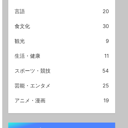
言語
20
食文化
30
観光
9
生活・健康
11
スポーツ・競技
54
芸能・エンタメ
25
アニメ・漫画
19