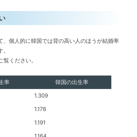
い
て、個人的に韓国では背の高い人のほうが結婚率
す。
ご覧ください。
生率
韓国の出生率
1.309
1.178
1.191
1.164