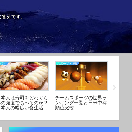
の答えです。
食文化
スポーツ・競技
経済問題
日本人は寿司をどれぐら
チームスポーツの世界ラ
国民1人
いの頻度で食べるのか？
ンキング一覧と日米中韓
国のレ
日本人の幅広い食生活に
順位比較
とに意
ついて