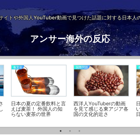
サイトや外国人YouTuber動画で見つけた話題に対する日本人
アンサー海外の反応
食文化
国際問題
さ
日本の夏の定番飲料と言
西洋人YouTuberの動画
し
えば麦茶！ 外国人の知
を見て感じる東アジア各
らない麦茶の世界
国の文化的近さ