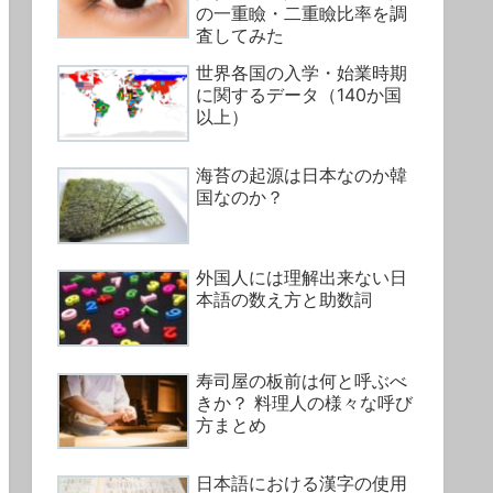
の一重瞼・二重瞼比率を調
査してみた
世界各国の入学・始業時期
に関するデータ（140か国
以上）
海苔の起源は日本なのか韓
国なのか？
外国人には理解出来ない日
本語の数え方と助数詞
寿司屋の板前は何と呼ぶべ
きか？ 料理人の様々な呼び
方まとめ
日本語における漢字の使用