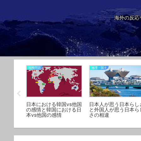
海外の反応
国際問題
地理・国土
紹介する
日本における韓国vs他国
日本人が思う日本らし
違和感と
の感情と韓国における日
と外国人が思う日本ら
主義
本vs他国の感情
さの相違